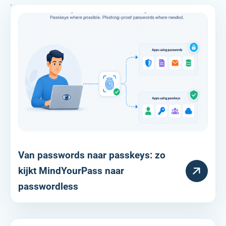
Van passwords naar passkeys: zo
RESOURCE
kijkt MindYourPass naar
passwordless