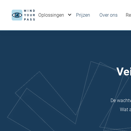
Oplossingen
Prijzen
Over ons
Re
Ve
De wachtw
Wat a