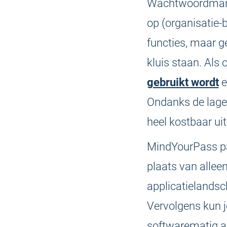
Wachtwoordmanag
op (organisatie-
functies, maar g
kluis staan. Als 
gebruikt wordt
e
Ondanks de lage p
heel kostbaar uit
MindYourPass pa
plaats van allee
applicatielands
Vervolgens kun j
softwarematig af