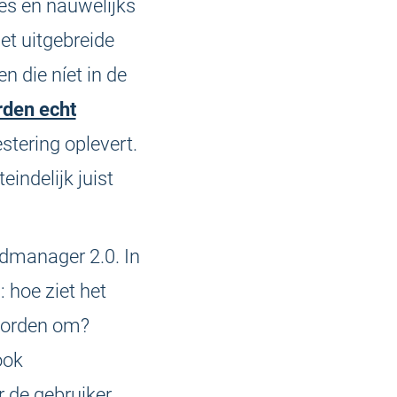
es en nauwelijks
et uitgebreide
n die níet in de
rden echt
stering oplevert.
eindelijk juist
dmanager 2.0. In
 hoe ziet het
oorden om?
ook
 de gebruiker.