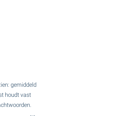
zien: gemiddeld
st houdt vast
wachtwoorden.