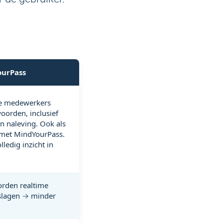
urPass
e medewerkers
orden, inclusief
en naleving. Ook als
 met MindYourPass.
lledig inzicht in
rden realtime
slagen → minder