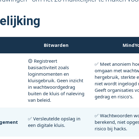
elijking
Bitwarden
MindYo
🟡 Registreert
✅ Meet anoniem ho
basisactiviteit zoals
omgaan met wachtwo
loginmomenten en
hergebruik, sterkte 
kluisgebruik. Geen inzicht
niet wordt ingelogd
in wachtwoordgedrag
Geeft organisaties vo
buiten de kluis of naleving
gedrag en risico’s.
van beleid.
✅ Wachtwoorden wo
✅ Versleutelde opslag in
gement
berekend, niet opge
een digitale kluis.
risico bij hacks.