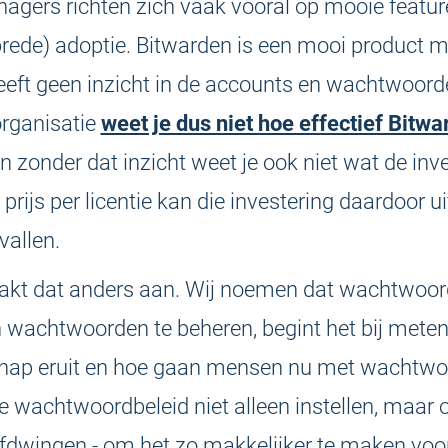
ers richten zich vaak vooral op mooie featur
brede) adoptie. Bitwarden is een mooi product m
eeft geen inzicht in de accounts en wachtwoorde
organisatie
weet je dus niet hoe effectief Bitwa
n zonder dat inzicht weet je ook niet wat de inve
rijs per licentie kan die investering daardoor uit
vallen.
kt dat anders aan. Wij noemen dat wachtwoor
n wachtwoorden te beheren, begint het bij meten:
chap eruit en hoe gaan mensen nu met wachtw
e wachtwoordbeleid niet alleen instellen, maar 
dwingen - om het zo makkelijker te maken voor