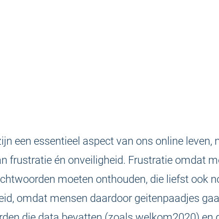
n een essentieel aspect van ons online leven, 
n frustratie én onveiligheid. Frustratie omdat 
chtwoorden moeten onthouden, die liefst ook n
igheid, omdat mensen daardoor geitenpaadjes g
den die data bevatten (zoals welkom2020) en 