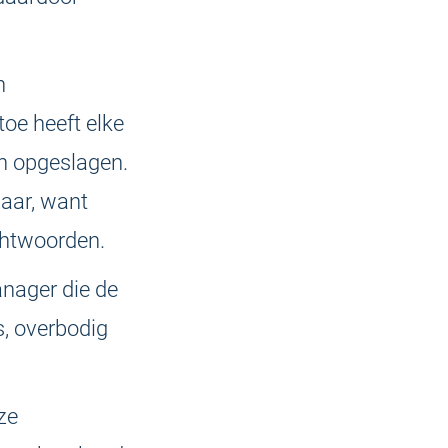
n
toe heeft elke
 opgeslagen.
baar, want
achtwoorden.
anager die de
, overbodig
ze