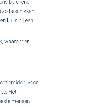
ens berekend
 zo beschikken
n kluis bij een
ak, waaronder
icatiemiddel voor
mee. Het
eeste mensen