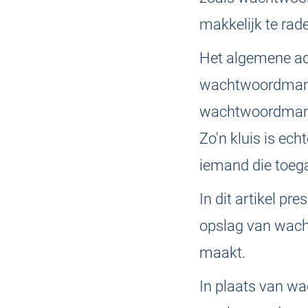
makkelijk te rad
Het algemene ad
wachtwoordmanage
wachtwoordmana
Zo'n kluis is ech
iemand die toega
In dit artikel p
opslag van wach
maakt.
In plaats van wa