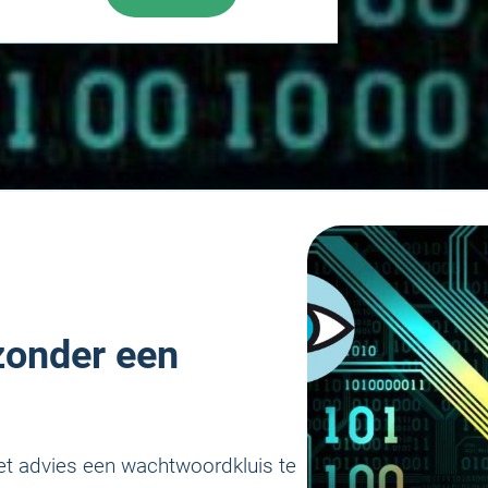
onder een
et advies een wachtwoordkluis te