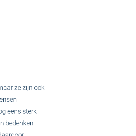
maar ze zijn ook
mensen
og eens sterk
aan bedenken
daardoor