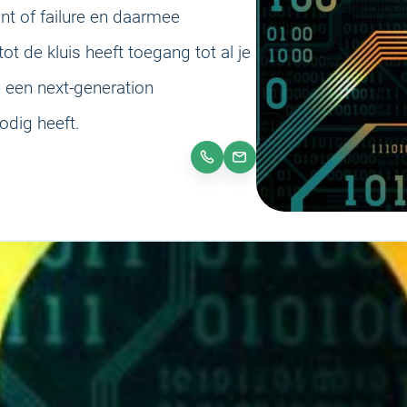
int of failure en daarmee
t de kluis heeft toegang tot al je
e een next-generation
dig heeft.