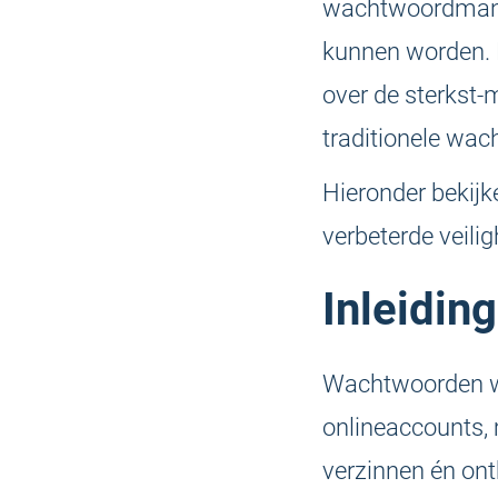
wachtwoordmana
kunnen worden. 
over de sterkst-
traditionele wa
Hieronder bekij
verbeterde veili
Inleiding
Wachtwoorden wor
onlineaccounts, 
verzinnen én on