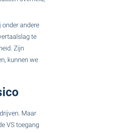
ij onder andere
vertaalslag te
eid. Zijn
wen, kunnen we
sico
drijven. Maar
 de VS toegang