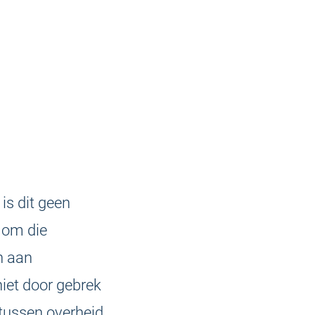
is dit geen
r om die
n aan
iet door gebrek
tussen overheid,