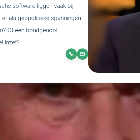
sche software liggen vaak bij
er als geopolitieke spanningen
en? Of een bondgenoot
l inzet?