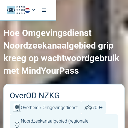
Hoe Omgevingsdienst
Noordzeekanaalgebied grip
kreeg op wachtwoordgebruik
met MindYourPass
Over
OD NZKG
Overheid / Omgevingsdienst
700+
Noordzeekanaalgebied (regionale