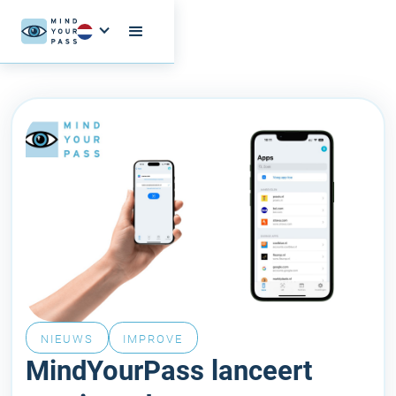
NIEUWS
IMPROVE
MindYourPass lanceert